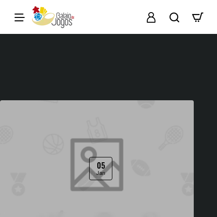
Balaio
de
Calendário de
Jogos
Eventos
05
Jan