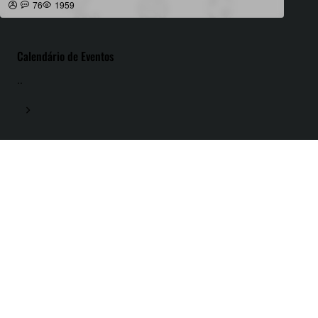
76
1959
Calendário de Eventos
..